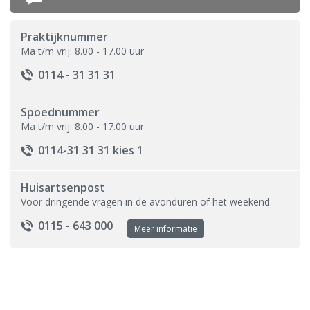
Herhaalrecept
Praktijknummer
Ma t/m vrij: 8.00 - 17.00 uur
Medische informatie
0114 - 31 31 31
Thuisarts.nl
Spoednummer
Ma t/m vrij: 8.00 - 17.00 uur
Informatie over medicijnen
0114-31 31 31 kies 1
Chronische zorg
Samenwerking
Huisartsenpost
Voor dringende vragen in de avonduren of het weekend.
Podotherapeut
0115 - 643 000
Meer informatie
Psychologen
ZorgSaam