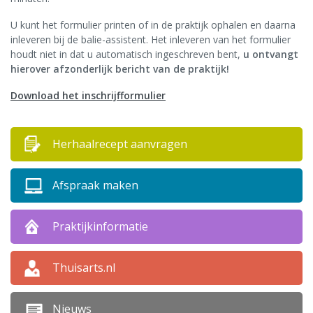
Medewerkers
U kunt het formulier printen of in de praktijk ophalen en daarna
inleveren bij de balie-assistent. Het inleveren van het formulier
Akkoordverklaring contactpersoon
houdt niet in dat u automatisch ingeschreven bent,
u ontvangt
hierover afzonderlijk bericht van de praktijk!
Ik geef toestemming
Download het inschrijfformulier
Huisartsenpost
Herhaalrecept aanvragen
Complimenten en/of suggesties
Afspraak maken
Klachten
Praktijkinformatie
Privacyreglement
Vacatures
Thuisarts.nl
Online diensten
Nieuws